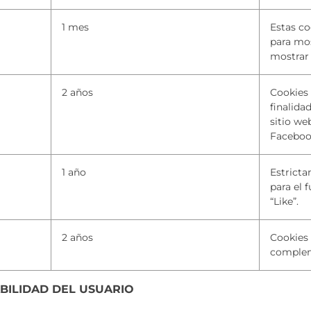
1 mes
Estas co
para mos
mostrar
2 años
Cookies
finalidad
sitio we
Faceboo
1 año
Estricta
para el 
“Like”.
2 años
Cookies 
complem
BILIDAD DEL USUARIO