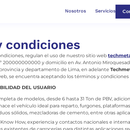
Nosotros
Servicios
Co
y condiciones
ndiciones, regulan el uso de nuestro sitio web
techmet
º 200000000000 y domicilio en Av. Antonio Miroquesada
, provincia y departamento de Lima, en adelante
Techme
 web, se encuentra aceptando los términos y condiciones 
BILIDAD DEL USUARIO
leta de modelos, desde 6 hasta 31 Ton de PBV, adicio
ace el vehículo ideal para reparto, furgones, plataformas,
uos sólidos, mezcladoras de cemento, entre otras aplica
Know How, experiencia y contactos nacionales e internac
 existentes de carrocerías para distintas aplicaciones r