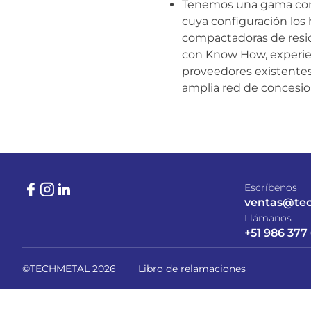
Tenemos una gama comp
cuya configuración los h
compactadoras de resid
con Know How, experien
proveedores existentes 
amplia red de concesion
Escríbenos
ventas@te
Llámanos
+51 986 377
©TECHMETAL 2026
Libro de relamaciones