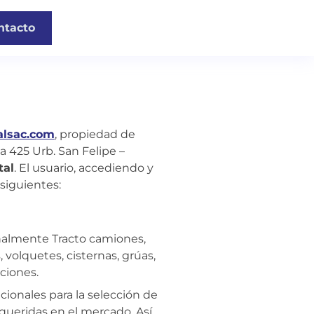
ntacto
alsac.com
, propiedad de
 425 Urb. San Felipe –
tal
. El usuario, accediendo y
siguientes:
nalmente Tracto camiones,
 volquetes, cisternas, grúas,
ciones.
ionales para la selección de
equeridas en el mercado. Así