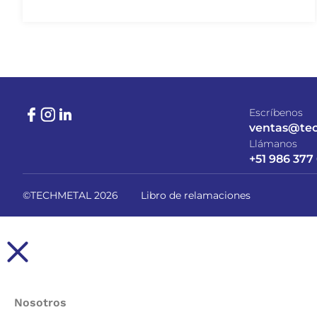
Escríbenos
ventas@te
Llámanos
+51 986 377
©TECHMETAL 2026
Libro de relamaciones
Nosotros