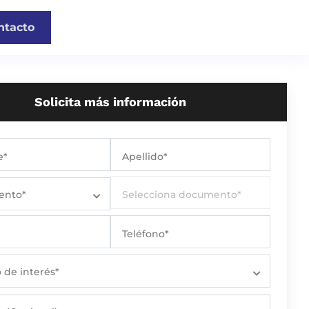
ntacto
Solicita más información
e*
Apellido*
ento*
Selecciona documento*
Teléfono*
o de interés*