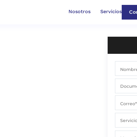
Nosotros
Servicios
Co
cia
Nombr
de sus componentes.
Docum
Correo*
Servici